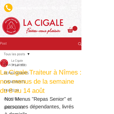
undi au vendredi : 6h - 18h
L
Faites-vous plaisir
Post
Tous les posts
La Cigale
Tous les posts
31 juil. 2023
La Cigale Traiteur à Nîmes :
REPAS SENIORS
nos menus de la semaine
EVENEMENTS
du 8 au 14 août
TRAITEUR
Nos Menus "Repas Senior" et 
RECETTES
personnes dépendantes, livrés 
BONS PLANS