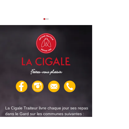
Cigale Traiteur : menu
Cigale Traiteur 
"repas senior" pour la
"repas senior" po
Faites-vous plaisir
semaine du 4 août
semaine du 28 jui
La Cigale Traiteur livre chaque jour ses repas
dans le Gard sur les communes suivantes :
Nîmes