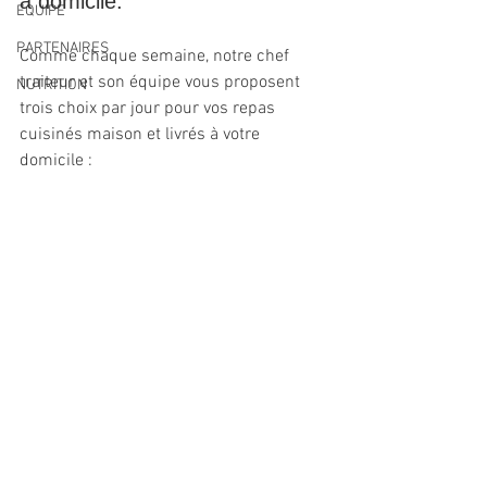
à domicile.
EQUIPE
PARTENAIRES
Comme chaque semaine, notre chef 
traiteur et son équipe vous proposent 
NUTRITION
trois choix par jour pour vos repas 
cuisinés maison et livrés à votre 
domicile :