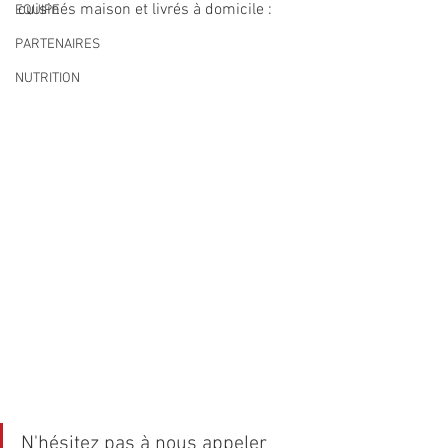
cuisinés maison et livrés à domicile :
EQUIPE
PARTENAIRES
NUTRITION
N'hésitez pas à nous appeler 