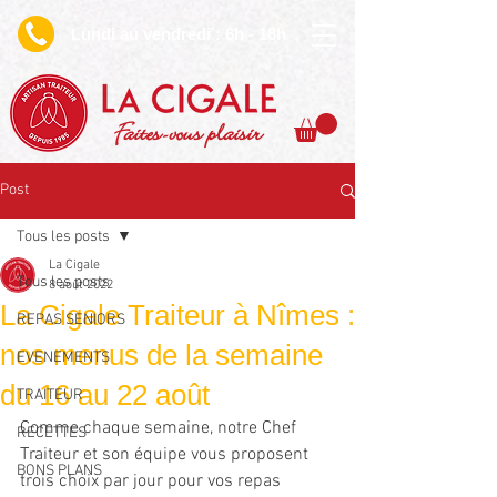
undi au vendredi : 6h - 18h
L
Faites-vous plaisir
Post
Tous les posts
La Cigale
Tous les posts
8 août 2022
La Cigale Traiteur à Nîmes :
REPAS SENIORS
nos menus de la semaine
EVENEMENTS
du 16 au 22 août
TRAITEUR
Comme chaque semaine, notre Chef 
RECETTES
Traiteur et son équipe vous proposent 
BONS PLANS
trois choix par jour pour vos repas 