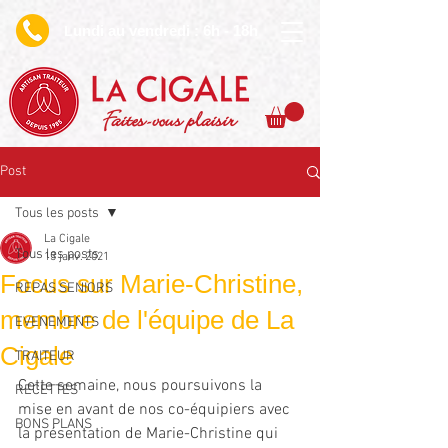
undi au vendredi : 6h - 18h
L
Faites-vous plaisir
Post
Tous les posts
La Cigale
Tous les posts
13 janv. 2021
Focus sur Marie-Christine,
REPAS SENIORS
membre de l'équipe de La
EVENEMENTS
Cigale
TRAITEUR
Cette semaine, nous poursuivons la 
RECETTES
mise en avant de nos co-équipiers avec 
BONS PLANS
la présentation de Marie-Christine qui 