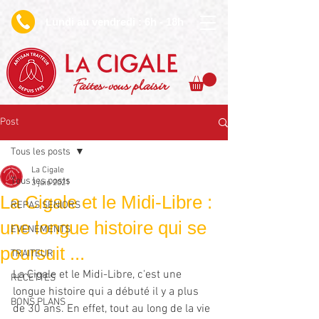
undi au vendredi : 6h - 18h
L
Faites-vous plaisir
Post
Tous les posts
La Cigale
Tous les posts
3 juin 2021
La Cigale et le Midi-Libre :
REPAS SENIORS
une longue histoire qui se
EVENEMENTS
poursuit ...
TRAITEUR
La Cigale et le Midi-Libre, c'est une 
RECETTES
longue histoire qui a débuté il y a plus 
BONS PLANS
de 30 ans. En effet, tout au long de la vie 