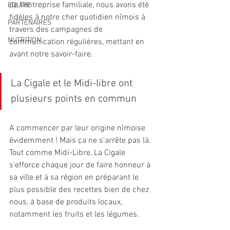
de l'entreprise familiale, nous avons été 
EQUIPE
fidèles à notre cher quotidien nîmois à 
PARTENAIRES
travers des campagnes de 
NUTRITION
communication régulières, mettant en 
avant notre savoir-faire. 
La Cigale et le Midi-libre ont 
plusieurs points en commun
A commencer par leur origine nîmoise 
évidemment ! Mais ça ne s'arrête pas là. 
Tout comme Midi-Libre, La Cigale 
s'efforce chaque jour de faire honneur à 
sa ville et à sa région en préparant le 
plus possible des recettes bien de chez 
nous, à base de produits locaux, 
notamment les fruits et les légumes.