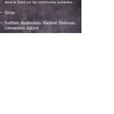
dans le Gard sur les communes suivantes :
Nîmes
Rodilhan
,
Bouillargues
,
Manduel
,
Redessan
,
Caissargues
,
Garons
Vaunage
,
C
larensac
,
Caveirac
,
Langlade
,
Calvisson
,
Congénies
,
Aubais
Vergèze
,
Gallargues le Montueux
Bezouce
,
Marguerittes
,
Saint-Gervasy
,
Poulx
Milhaud
,
Bernis
,
Aubord
,
Générac
,
Beauvoisin
,
Vauvert
,
Uchaud
La Calmette
,
Saint-Genies-de-Malgoires
,
Saint-
Bauzély
,
Fons
,
Saint-Mamert-du-Gard
,
Parignargues