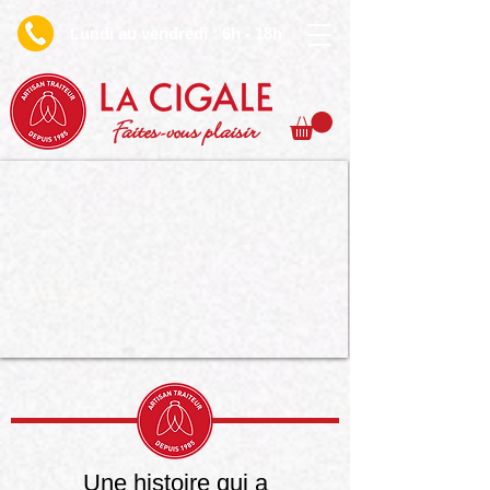
undi au vendredi : 6h - 18h
L
Faites-vous plaisir
Une histoire qui a