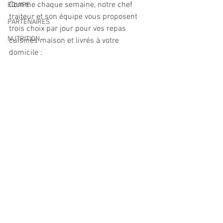
Comme chaque semaine, notre chef 
EQUIPE
traiteur et son équipe vous proposent 
PARTENAIRES
trois choix par jour pour vos repas 
NUTRITION
cuisinés maison et livrés à votre 
domicile : 