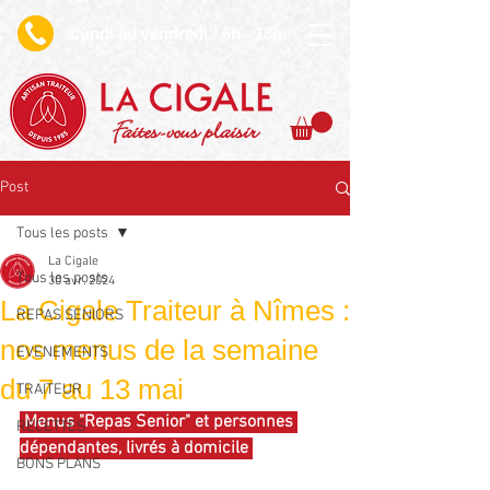
undi au vendredi : 6h - 18h
L
Faites-vous plaisir
Post
Tous les posts
La Cigale
Tous les posts
30 avr. 2024
La Cigale Traiteur à Nîmes :
REPAS SENIORS
nos menus de la semaine
EVENEMENTS
du 7 au 13 mai
TRAITEUR
 Menus "Repas Senior" et personnes 
RECETTES
dépendantes, livrés à domicile 
BONS PLANS