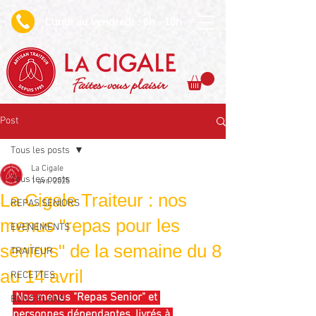
undi au vendredi : 6h - 18h
L
Faites-vous plaisir
Post
Tous les posts
La Cigale
Tous les posts
1 avr. 2025
La Cigale Traiteur : nos
REPAS SENIORS
menus "repas pour les
EVENEMENTS
seniors" de la semaine du 8
TRAITEUR
au 14 avril
RECETTES
 Nos menus "Repas Senior" et 
BONS PLANS
personnes dépendantes, livrés à 