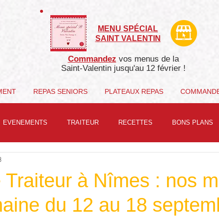
MENU SPÉCIAL
SAINT VALENTIN
Commandez
vos menus de la
Saint-Valentin j
usqu'au 12 février !
MENT
REPAS SENIORS
PLATEAUX REPAS
COMMAND
EVENEMENTS
TRAITEUR
RECETTES
BONS PLANS
3
 Traiteur à Nîmes : nos 
maine du 12 au 18 septem