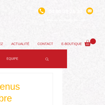
04 66 38 26 30
undi au vendredi : 6h - 18h
L
EZ
ACTUALITÉ
CONTACT
E-BOUTIQUE
EQUIPE
menus
bre