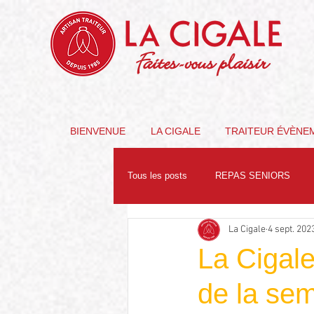
Faites-vous plaisir
BIENVENUE
LA CIGALE
TRAITEUR ÉVÈNE
Tous les posts
REPAS SENIORS
La Cigale
4 sept. 202
PARTENAIRES
NUTRITION
La Cigale
de la se