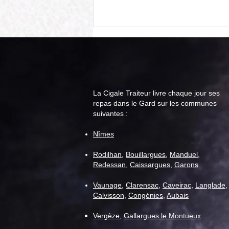
La Cigale Traiteur livre chaque jour ses
repas dans le Gard sur les communes
suivantes :
Cigale Traiteur : menu "repas
Nîmes
senior" pour la semaine du 11
août
Rodilhan
,
Bouillargues
,
Manduel
,
Redessan
,
Caissargues
,
Garons
Vaunage
,
C
larensac
,
Caveirac
,
Langlade
,
Calvisson
,
Congénies
,
Aubais
Vergèze
,
Gallargues le Montueux