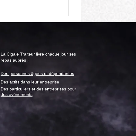
La Cigale Traiteur livre chaque jour ses
repas auprès :
Des personnes âgées et
dépendantes
le Traiteur : menu "repas
or" pour la semaine du 28
Des actifs dans leur entreprise
t
Des particuliers et des entreprises pour
des événements