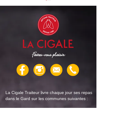
Cigale Traiteur : menu
Cigale Traiteur 
"repas senior" pour la
"repas senior" po
Faites-vous plaisir
semaine du 4 août
semaine du 28 jui
La Cigale Traiteur livre chaque jour ses repas
dans le Gard sur les communes suivantes :
Nîmes
Rodilhan
,
Bouillargues
,
Manduel
,
Redessan
,
Caissargues
,
Garons