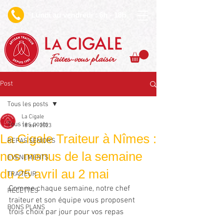
undi au vendredi : 6h - 18h
L
Faites-vous plaisir
Post
Tous les posts
La Cigale
Tous les posts
18 avr. 2023
La Cigale Traiteur à Nîmes :
REPAS SENIORS
nos menus de la semaine
EVENEMENTS
du 25 avril au 2 mai
TRAITEUR
Comme chaque semaine, notre chef 
RECETTES
traiteur et son équipe vous proposent 
BONS PLANS
trois choix par jour pour vos repas 