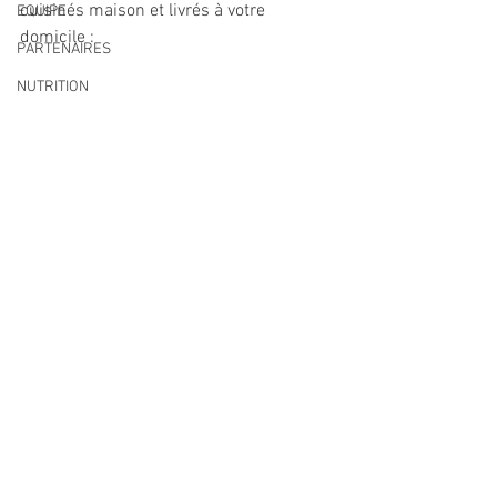
cuisinés maison et livrés à votre 
EQUIPE
domicile :
PARTENAIRES
NUTRITION