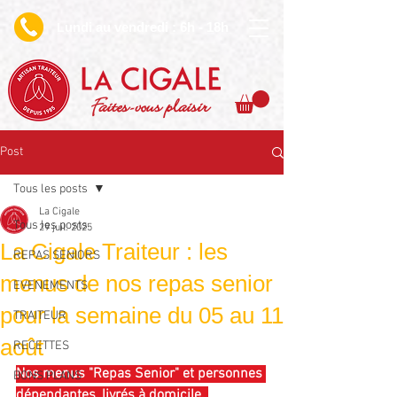
undi au vendredi : 6h - 18h
L
Faites-vous plaisir
Post
Tous les posts
La Cigale
Tous les posts
29 juil. 2025
La Cigale Traiteur : les
REPAS SENIORS
menus de nos repas senior
EVENEMENTS
pour la semaine du 05 au 11
TRAITEUR
août
RECETTES
Nos menus "Repas Senior" et personnes 
BONS PLANS
dépendantes, livrés à domicile. 