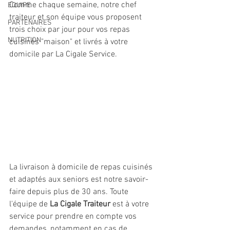
Comme chaque semaine, notre chef 
EQUIPE
traiteur et son équipe vous proposent 
PARTENAIRES
trois choix par jour pour vos repas 
NUTRITION
cuisinés "maison" et livrés à votre 
domicile par La Cigale Service.
La livraison à domicile de repas cuisinés 
et adaptés aux seniors est notre savoir-
faire depuis plus de 30 ans. Toute 
l'équipe de 
La Cigale Traiteur
 est à votre 
service pour prendre en compte vos 
demandes, notamment en cas de 