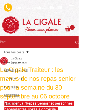
undi au vendredi : 6h - 18h
L
Faites-vous plaisir
Post
Tous les posts
La Cigale
Tous les posts
24 sept. 2025
La Cigale Traiteur : les
REPAS SENIORS
menus de nos repas senior
EVENEMENTS
pour la semaine du 30
TRAITEUR
septembre au 06 octobre
RECETTES
Nos menus "Repas Senior" et personnes 
BONS PLANS
dépendantes, livrés à domicile. 