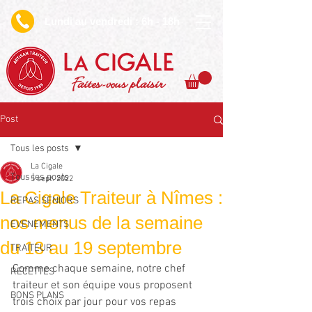
undi au vendredi : 6h - 18h
L
Faites-vous plaisir
Post
Tous les posts
La Cigale
Tous les posts
5 sept. 2022
La Cigale Traiteur à Nîmes :
REPAS SENIORS
nos menus de la semaine
EVENEMENTS
du 13 au 19 septembre
TRAITEUR
Comme chaque semaine, notre chef 
RECETTES
traiteur et son équipe vous proposent 
BONS PLANS
trois choix par jour pour vos repas 