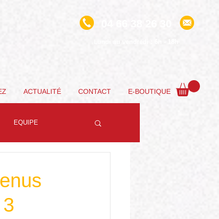
04 66 38 26 30
undi au vendredi : 6h - 18h
L
EZ
ACTUALITÉ
CONTACT
E-BOUTIQUE
EQUIPE
menus
 3