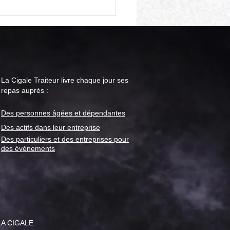
La Cigale Traiteur livre chaque jour ses
repas auprès :
Des personnes âgées et
dépendantes
le Traiteur : menu "repas
or" pour la semaine du 28
Des actifs dans leur entreprise
t
Des particuliers et des entreprises pour
des événements
LA CIGALE