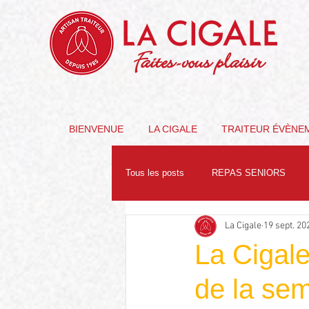
Faites-vous plaisir
BIENVENUE
LA CIGALE
TRAITEUR ÉVÈNE
Tous les posts
REPAS SENIORS
La Cigale
19 sept. 20
PARTENAIRES
NUTRITION
La Cigale
de la se