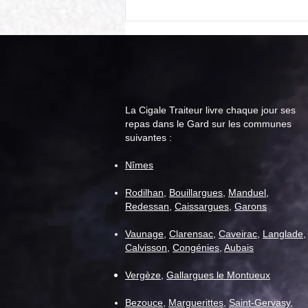
La Cigale Traiteur livre chaque jour ses
repas dans le Gard sur les communes
suivantes :
Cigale Traiteur : menu "repas
Nîmes
senior" pour la semaine du 11
août
Rodilhan
,
Bouillargues
,
Manduel
,
Redessan
,
Caissargues
,
Garons
Vaunage
,
C
larensac
,
Caveirac
,
Langlade
,
Calvisson
,
Congénies
,
Aubais
Vergèze
,
Gallargues le Montueux
Bezouce
,
Marguerittes
,
Saint-Gervasy
,