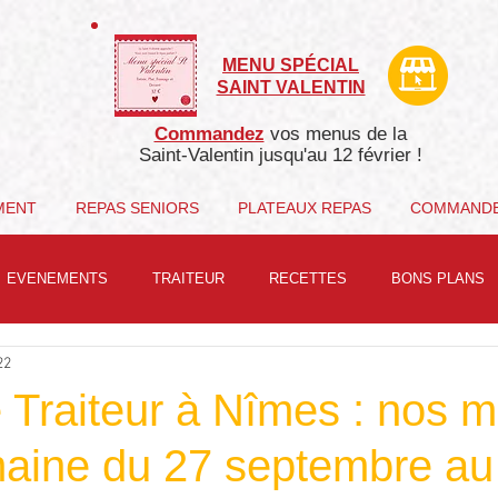
MENU SPÉCIAL
SAINT VALENTIN
Commandez
vos menus de la
Saint-Valentin j
usqu'au 12 février !
MENT
REPAS SENIORS
PLATEAUX REPAS
COMMAND
EVENEMENTS
TRAITEUR
RECETTES
BONS PLANS
22
 Traiteur à Nîmes : nos 
maine du 27 septembre au