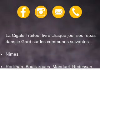
semaine du 4 août
semaine du 28 jui
La Cigale Traiteur livre chaque jour ses repas
dans le Gard sur les communes suivantes :
Nîmes
Rodilhan
,
Bouillargues
,
Manduel
,
Redessan
,
Caissargues
,
Garons
Vaunage
,
C
larensac
,
Caveirac
,
Langlade
,
Calvisson
,
Congénies
,
Aubais
Vergèze
,
Gallargues le Montueux
Bezouce
,
Marguerittes
,
Saint-Gervasy
,
Poulx
Milhaud
,
Bernis
,
Aubord
,
Générac
,
Beauvoisin
,
Vauvert
,
Uchaud