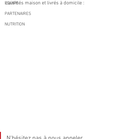
cuisinés maison et livrés à domicile :
EQUIPE
PARTENAIRES
NUTRITION
N'hésitez pas à nous appeler 