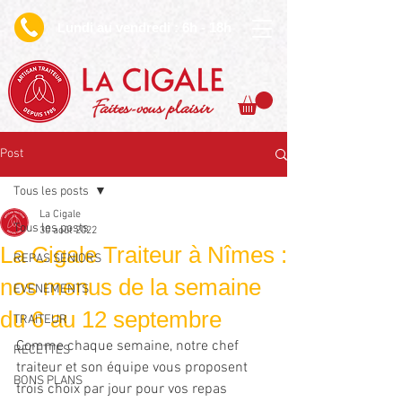
undi au vendredi : 6h - 18h
L
Faites-vous plaisir
Post
Tous les posts
La Cigale
Tous les posts
30 août 2022
La Cigale Traiteur à Nîmes :
REPAS SENIORS
nos menus de la semaine
EVENEMENTS
du 6 au 12 septembre
TRAITEUR
Comme chaque semaine, notre chef 
RECETTES
traiteur et son équipe vous proposent 
BONS PLANS
trois choix par jour pour vos repas 