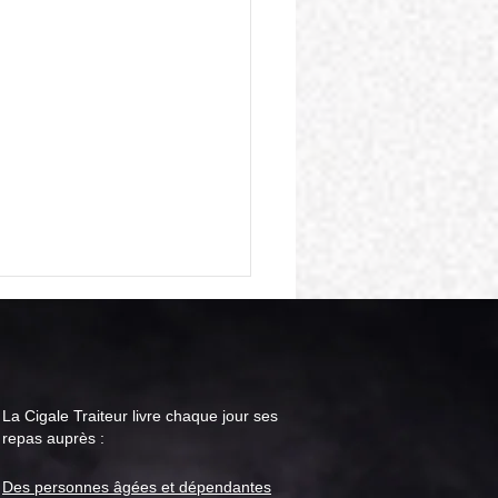
La Cigale Traiteur livre chaque jour ses
repas auprès :
Des personnes âgées et
dépendantes
le Traiteur : menu "repas