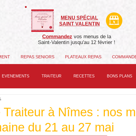
MENU SPÉCIAL
SAINT VALENTIN
Commandez
vos menus de la
Saint-Valentin j
usqu'au 12 février !
MENT
REPAS SENIORS
PLATEAUX REPAS
COMMAND
EVENEMENTS
TRAITEUR
RECETTES
BONS PLANS
4
 Traiteur à Nîmes : nos 
maine du 21 au 27 mai