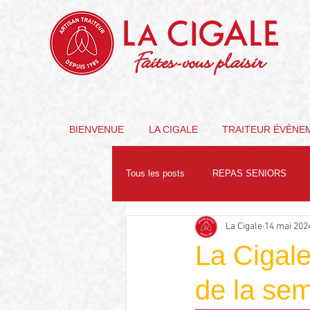
Faites-vous plaisir
BIENVENUE
LA CIGALE
TRAITEUR ÉVÈNE
Tous les posts
REPAS SENIORS
La Cigale
14 mai 202
PARTENAIRES
NUTRITION
La Cigale
de la se