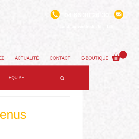
04 66 38 26 30
undi au vendredi : 6h - 18h
L
EZ
ACTUALITÉ
CONTACT
E-BOUTIQUE
EQUIPE
menus