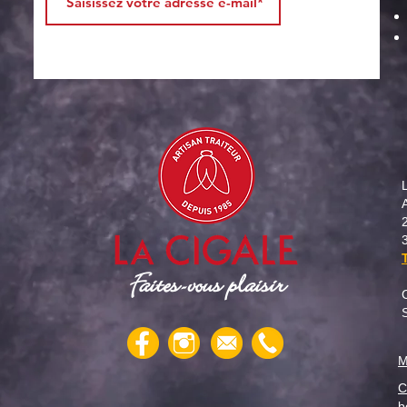
senior" pour la semaine du 4
seni
août
juille
Faites-vous plaisir
M
C
b