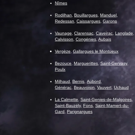
Nîmes
senior" pour la semaine du 11
août
Rodilhan
,
Bouillargues
,
Manduel
,
Redessan
,
Caissargues
,
Garons
Vaunage
,
C
larensac
,
Caveirac
,
Langlade
,
Calvisson
,
Congénies
,
Aubais
Vergèze
,
Gallargues le Montueux
Bezouce
,
Marguerittes
,
Saint-Gervasy
,
Poulx
Milhaud
,
Bernis
,
Aubord
,
Générac
,
Beauvoisin
,
Vauvert
,
Uchaud
La Calmette
,
Saint-Genies-de-Malgoires
,
Saint-Bauzély
,
Fons
,
Saint-Mamert-du-
Gard
,
Parignargues