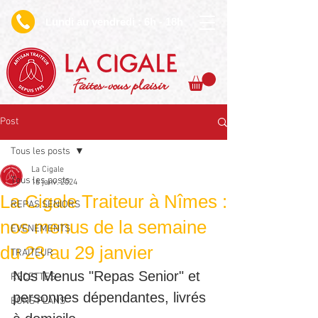
undi au vendredi : 6h - 18h
L
Faites-vous plaisir
Post
Tous les posts
La Cigale
Tous les posts
16 janv. 2024
La Cigale Traiteur à Nîmes :
REPAS SENIORS
nos menus de la semaine
EVENEMENTS
du 23 au 29 janvier
TRAITEUR
Nos Menus "Repas Senior" et 
RECETTES
personnes dépendantes, livrés 
BONS PLANS