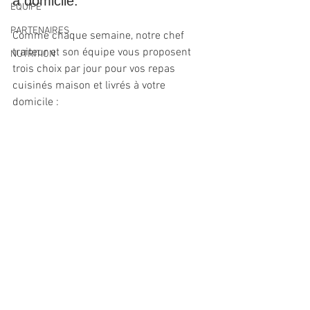
à domicile.
EQUIPE
PARTENAIRES
Comme chaque semaine, notre chef 
traiteur et son équipe vous proposent 
NUTRITION
trois choix par jour pour vos repas 
cuisinés maison et livrés à votre 
domicile :