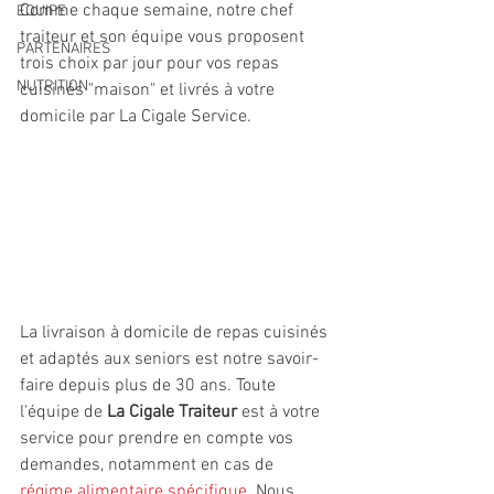
Comme chaque semaine, notre chef 
EQUIPE
traiteur et son équipe vous proposent 
PARTENAIRES
trois choix par jour pour vos repas 
NUTRITION
cuisinés "maison" et livrés à votre 
domicile par La Cigale Service. 
La livraison à domicile de repas cuisinés 
et adaptés aux seniors est notre savoir-
faire depuis plus de 30 ans. Toute 
l'équipe de 
La Cigale Traiteur
 est à votre 
service pour prendre en compte vos 
demandes, notamment en cas de 
régime alimentaire spécifique
. Nous 