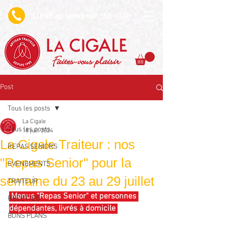
undi au vendredi : 6h - 18h
L
Faites-vous plaisir
Post
Tous les posts
La Cigale
Tous les posts
18 juil. 2024
La Cigale Traiteur : nos
REPAS SENIORS
"Repas Senior" pour la
EVENEMENTS
semaine du 23 au 29 juillet
TRAITEUR
 Menus "Repas Senior" et personnes 
RECETTES
dépendantes, livrés à domicile 
BONS PLANS