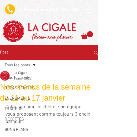
undi au vendredi : 6h - 18h
L
Faites-vous plaisir
Post
Tous les posts
La Cigale
Tous les posts
3 janv. 2022
Nos menus de la semaine
REPAS SENIORS
du 11 au 17 janvier
EVENEMENTS
Cette semaine, le chef et son équipe 
TRAITEUR
vous proposent comme toujours 3 choix 
RECETTES
par jour :
BONS PLANS