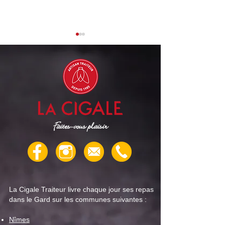
Cigale Traiteur : menu
Cigale Traiteur 
"repas senior" pour la
"repas senior" po
Faites-vous plaisir
semaine du 4 août
semaine du 28 jui
La Cigale Traiteur livre chaque jour ses repas
dans le Gard sur les communes suivantes :
Nîmes