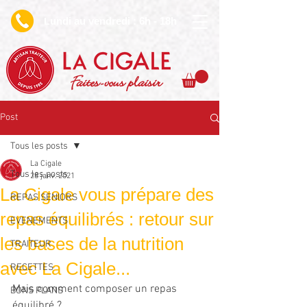
undi au vendredi : 6h - 18h
L
Faites-vous plaisir
Post
Tous les posts
La Cigale
Tous les posts
28 janv. 2021
La Cigale vous prépare des
REPAS SENIORS
repas équilibrés : retour sur
EVENEMENTS
les bases de la nutrition
TRAITEUR
avec La Cigale...
RECETTES
Mais comment composer un repas 
BONS PLANS
équilibré ? 