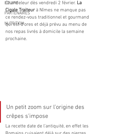
Chandeleur dès vendredi 2 février. 
La 
EQUIPE
Cigale Traiteur
 à Nîmes ne manque pas 
PARTENAIRES
ce rendez-vous traditionnel et gourmand 
NUTRITION
qui est d’ores et déjà prévu au menu de 
nos repas livrés à domicile la semaine 
prochaine.
Un petit zoom sur l’origine des 
crêpes s’impose
La recette date de l’antiquité, en effet les 
Romains cuisaient déjà sur des pierres 