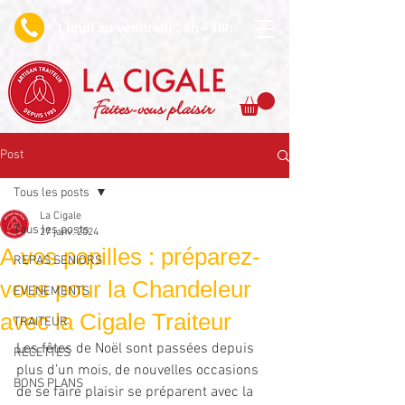
undi au vendredi : 6h - 18h
L
Faites-vous plaisir
Post
Tous les posts
La Cigale
Tous les posts
27 janv. 2024
A vos papilles : préparez-
REPAS SENIORS
vous pour la Chandeleur
EVENEMENTS
avec la Cigale Traiteur
TRAITEUR
Les fêtes de Noël sont passées depuis 
RECETTES
plus d’un mois, de nouvelles occasions 
BONS PLANS
de se faire plaisir se préparent avec la 