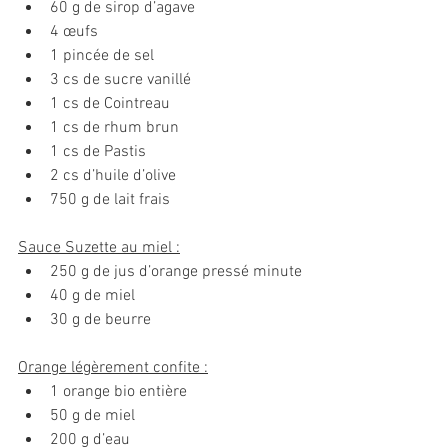
60 g de sirop d’agave
4 œufs
1 pincée de sel
3 cs de sucre vanillé
1 cs de Cointreau
1 cs de rhum brun
1 cs de Pastis
2 cs d’huile d’olive
750 g de lait frais
Sauce Suzette au miel :
250 g de jus d’orange pressé minute
40 g de miel
30 g de beurre
Orange légèrement confite :
1 orange bio entière
50 g de miel
200 g d’eau