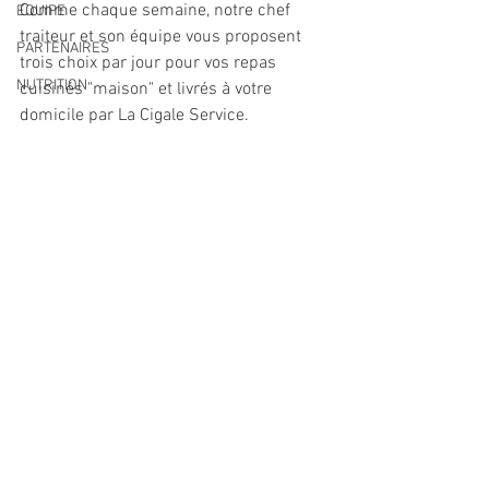
Comme chaque semaine, notre chef 
EQUIPE
traiteur et son équipe vous proposent 
PARTENAIRES
trois choix par jour pour vos repas 
NUTRITION
cuisinés "maison" et livrés à votre 
domicile par La Cigale Service.