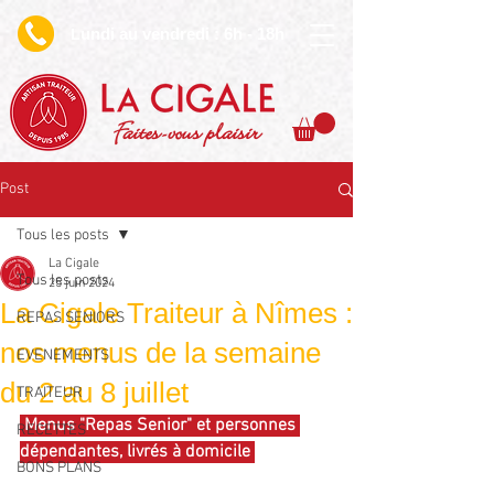
undi au vendredi : 6h - 18h
L
Faites-vous plaisir
Post
Tous les posts
La Cigale
Tous les posts
25 juin 2024
La Cigale Traiteur à Nîmes :
REPAS SENIORS
nos menus de la semaine
EVENEMENTS
du 2 au 8 juillet
TRAITEUR
 Menus "Repas Senior" et personnes 
RECETTES
dépendantes, livrés à domicile 
BONS PLANS