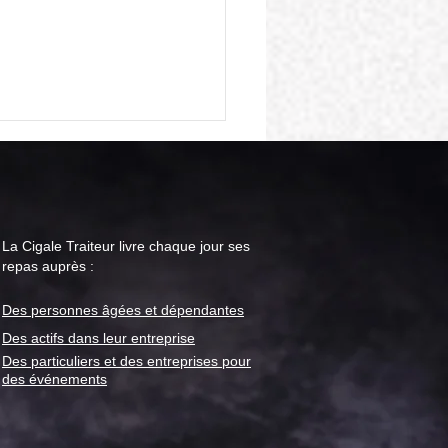
La Cigale Traiteur livre chaque jour ses
repas auprès :
Des personnes âgées et
dépendantes
le Traiteur : menu "repas
or" pour la semaine du 28
Des actifs dans leur entreprise
t
Des particuliers et des entreprises pour
des événements