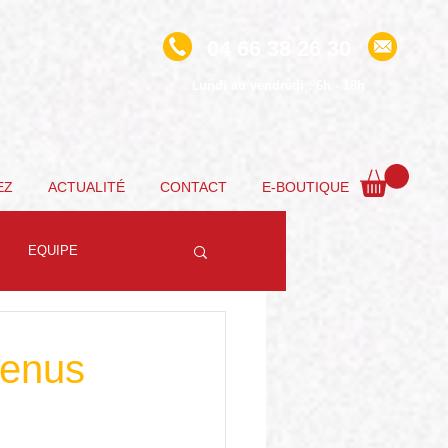
04 66 38 26 30
undi au vendredi : 6h - 18h
L
EZ
ACTUALITÉ
CONTACT
E-BOUTIQUE
EQUIPE
menus