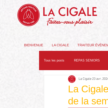
Faites-vous plaisir
BIENVENUE
LA CIGALE
TRAITEUR ÉVÈNE
Tous les posts
REPAS SENIORS
La Cigale
23 avr. 202
PARTENAIRES
NUTRITION
La Cigale
de la sem