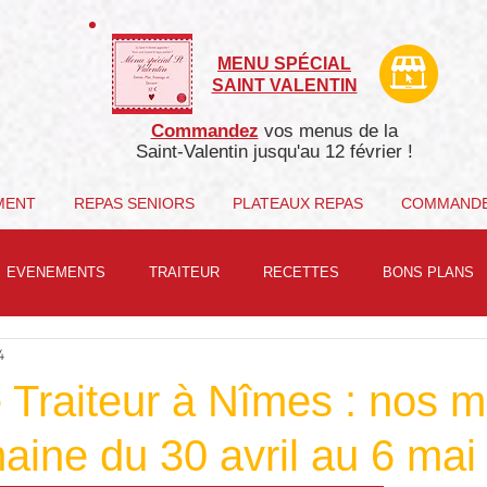
MENU SPÉCIAL
SAINT VALENTIN
Commandez
vos menus de la
Saint-Valentin j
usqu'au 12 février !
MENT
REPAS SENIORS
PLATEAUX REPAS
COMMAND
EVENEMENTS
TRAITEUR
RECETTES
BONS PLANS
4
 Traiteur à Nîmes : nos 
aine du 30 avril au 6 mai