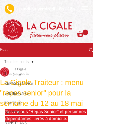
undi au vendredi : 6h - 18h
L
Faites-vous plaisir
Post
Tous les posts
La Cigale
Tous les posts
6 mai
La Cigale Traiteur : menu
REPAS SENIORS
"repas senior" pour la
EVENEMENTS
semaine du 12 au 18 mai
TRAITEUR
Nos menus "Repas Senior" et personnes 
RECETTES
dépendantes, livrés à domicile. 
BONS PLANS