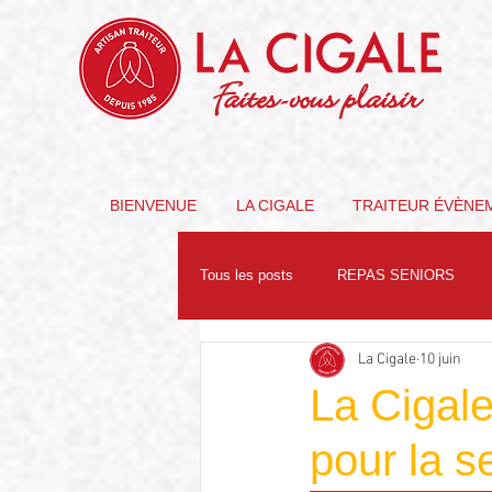
Faites-vous plaisir
BIENVENUE
LA CIGALE
TRAITEUR ÉVÈNE
Tous les posts
REPAS SENIORS
La Cigale
10 juin
PARTENAIRES
NUTRITION
La Cigale
pour la s