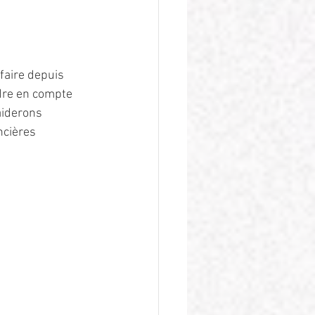
faire depuis 
ndre en compte 
aiderons 
ncières 