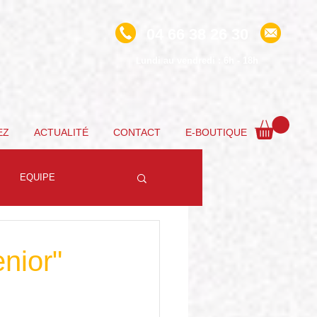
04 66 38 26 30
undi au vendredi : 6h - 18h
L
EZ
ACTUALITÉ
CONTACT
E-BOUTIQUE
EQUIPE
enior"