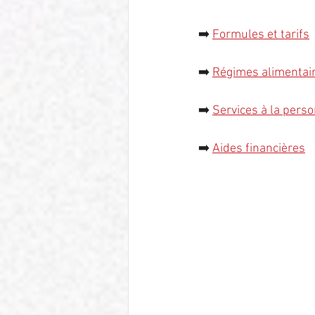
➡️ 
Formules et tarifs
➡️
Régimes alimentair
➡️
Services à la pers
➡️ 
Aides financières