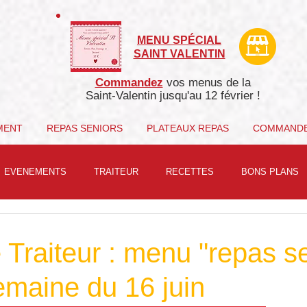
MENU SPÉCIAL
SAINT VALENTIN
Commandez
vos menus de la
Saint-Valentin j
usqu'au 12 février !
MENT
REPAS SENIORS
PLATEAUX REPAS
COMMAND
EVENEMENTS
TRAITEUR
RECETTES
BONS PLANS
 Traiteur : menu "repas s
emaine du 16 juin