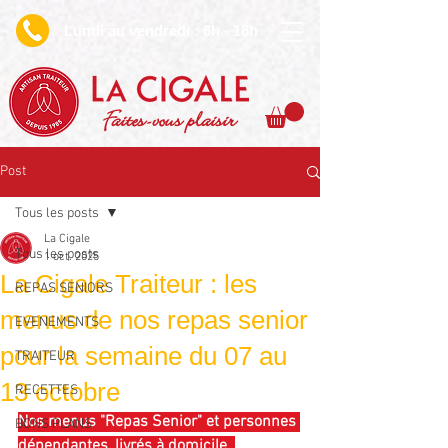
undi au vendredi : 6h - 18h
L
Faites-vous plaisir
Post
Tous les posts
La Cigale
Tous les posts
1 oct. 2025
La Cigale Traiteur : les
REPAS SENIORS
menus de nos repas senior
EVENEMENTS
pour la semaine du 07 au
TRAITEUR
13 octobre
RECETTES
Nos menus "Repas Senior" et personnes 
BONS PLANS
dépendantes, livrés à domicile. 