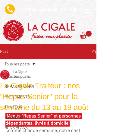
undi au vendredi : 6h - 18h
L
Faites-vous plaisir
Post
Tous les posts
La Cigale
Tous les posts
6 août 2024
La Cigale Traiteur : nos
REPAS SENIORS
"Repas Senior" pour la
EVENEMENTS
semaine du 13 au 19 août
TRAITEUR
 Menus "Repas Senior" et personnes 
RECETTES
dépendantes, livrés à domicile 
BONS PLANS
Comme chaque semaine, notre chef 