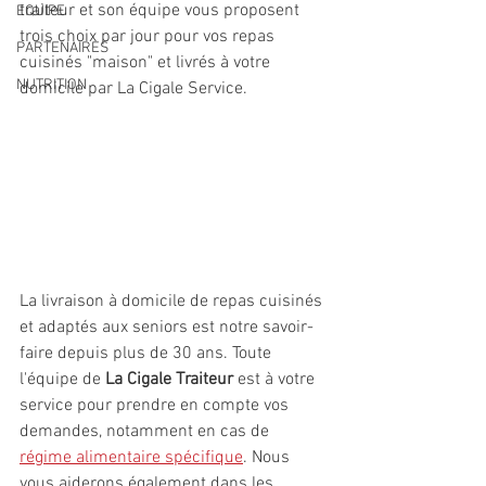
traiteur et son équipe vous proposent 
EQUIPE
trois choix par jour pour vos repas 
PARTENAIRES
cuisinés "maison" et livrés à votre 
NUTRITION
domicile par La Cigale Service. 
La livraison à domicile de repas cuisinés 
et adaptés aux seniors est notre savoir-
faire depuis plus de 30 ans. Toute 
l'équipe de 
La Cigale Traiteur
 est à votre 
service pour prendre en compte vos 
demandes, notamment en cas de 
régime alimentaire spécifique
. Nous 
vous aiderons également dans les 