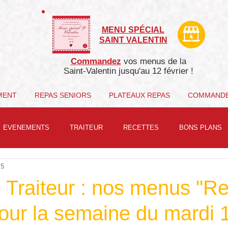
MENU SPÉCIAL
SAINT VALENTIN
Commandez
vos menus de la
Saint-Valentin j
usqu'au 12 février !
MENT
REPAS SENIORS
PLATEAUX REPAS
COMMAND
EVENEMENTS
TRAITEUR
RECETTES
BONS PLANS
25
 Traiteur : nos menus "R
our la semaine du mardi 