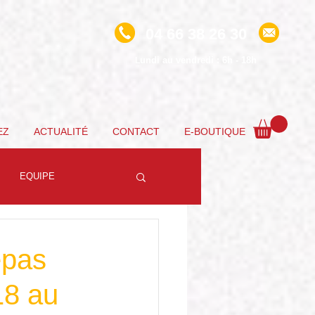
04 66 38 26 30
undi au vendredi : 6h - 18h
L
EZ
ACTUALITÉ
CONTACT
E-BOUTIQUE
EQUIPE
epas
18 au