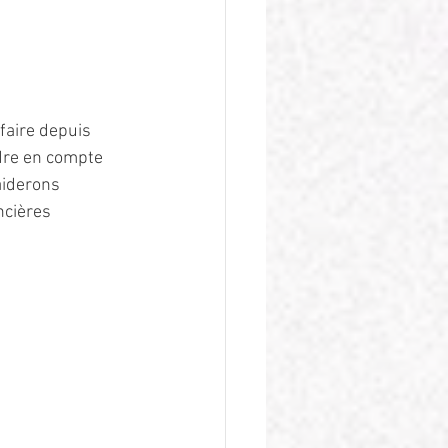
faire depuis 
ndre en compte 
aiderons 
ncières 