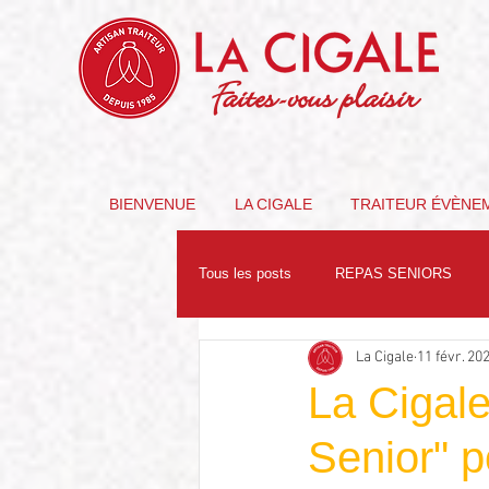
Faites-vous plaisir
BIENVENUE
LA CIGALE
TRAITEUR ÉVÈNE
Tous les posts
REPAS SENIORS
La Cigale
11 févr. 20
PARTENAIRES
NUTRITION
La Cigale
Senior" p