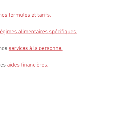
nos formules et tarifs.
régimes alimentaires spécifiques
.
nos 
services à la personn
e
.
les 
aides financières
.