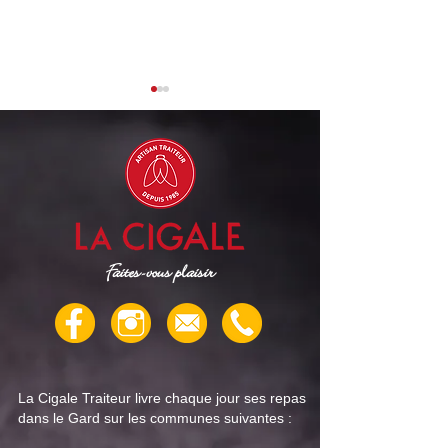
Cigale Traiteur : menu
Cigale Traiteur 
"repas senior" pour la
"repas senior" po
Faites-vous plaisir
semaine du 4 août
semaine du 28 jui
La Cigale Traiteur livre chaque jour ses repas
dans le Gard sur les communes suivantes :