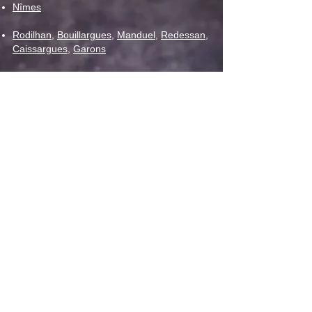
Nîmes
Rodilhan
,
Bouillargues
,
Manduel
,
Redessan
,
Caissargues
,
Garons
Vaunage
,
C
larensac
,
Caveirac
,
Langlade
,
Calvisson
,
Congénies
,
Aubais
Vergèze
,
Gallargues le Montueux
Bezouce
,
Marguerittes
,
Saint-Gervasy
,
Poulx
Milhaud
,
Bernis
,
Aubord
,
Générac
,
Beauvoisin
,
Vauvert
,
Uchaud
La Calmette
,
Saint-Genies-de-Malgoires
,
Saint-
Bauzély
,
Fons
,
Saint-Mamert-du-Gard
,
Parignargues
ABONNEZ-VOUS À NOTRE ACTUALITÉ :