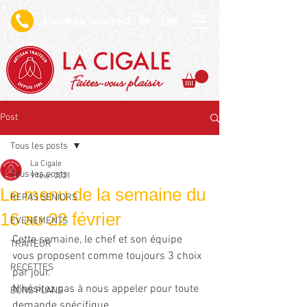
undi au vendredi : 6h - 18h
L
Faites-vous plaisir
Post
Tous les posts
La Cigale
Tous les posts
9 févr. 2021
Le menu de la semaine du
REPAS SENIORS
16 au 22 février
EVENEMENTS
Cette semaine, le chef et son équipe 
TRAITEUR
vous proposent comme toujours 3 choix 
RECETTES
par jour. 
N'hésitez pas à nous appeler pour toute 
BONS PLANS
demande spécifique. 