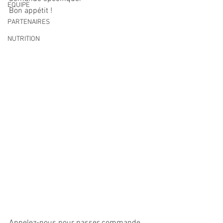
EQUIPE
Bon appétit !
PARTENAIRES
NUTRITION
Appelez-nous pour passer commande 