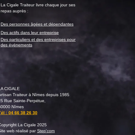
La Cigale Traiteur livre chaque jour ses
repas auprès :
Des personnes âgées et
dépendantes
le Traiteur : menu "repas
or" pour la semaine du 28
Des actifs dans leur entreprise
t
Des particuliers et des entreprises pour
des événements
LA CIGALE
Artisan Traiteur à Nîmes depuis 1985
25 Rue Sainte-Perpétue,
30000 Nîmes
Tél :
04 66 38 26 30
Copyright La Cigale 2025
Site web réalisé par
Step'com