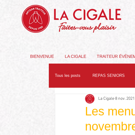
Faites-vous plaisir
BIENVENUE
LA CIGALE
TRAITEUR ÉVÈNE
Tous les posts
REPAS SENIORS
La Cigale
8 nov. 2021
PARTENAIRES
NUTRITION
Les menu
novembr