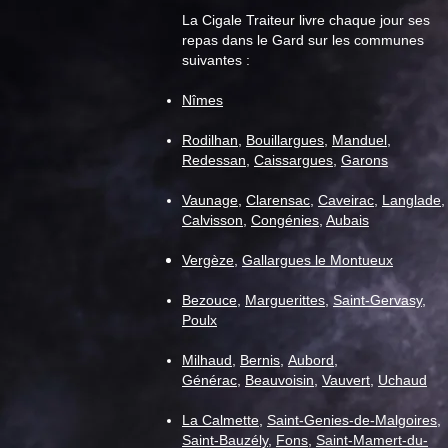
La Cigale Traiteur livre chaque jour ses
repas dans le Gard sur les communes
suivantes :
Cigale Traiteur : menu "repas
Nîmes
senior" pour la semaine du 11
août
Rodilhan
,
Bouillargues
,
Manduel
,
Redessan
,
Caissargues
,
Garons
Vaunage
,
C
larensac
,
Caveirac
,
Langlade
,
Calvisson
,
Congénies
,
Aubais
Vergèze
,
Gallargues le Montueux
Bezouce
,
Marguerittes
,
Saint-Gervasy
,
Poulx
Milhaud
,
Bernis
,
Aubord
,
Générac
,
Beauvoisin
,
Vauvert
,
Uchaud
La Calmette
,
Saint-Genies-de-Malgoires
,
Saint-Bauzély
,
Fons
,
Saint-Mamert-du-