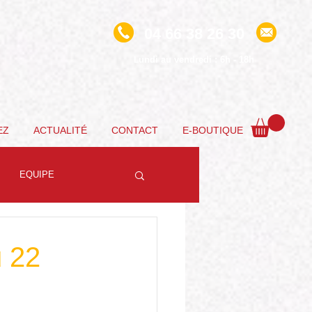
04 66 38 26 30
undi au vendredi : 6h - 18h
L
EZ
ACTUALITÉ
CONTACT
E-BOUTIQUE
EQUIPE
u 22