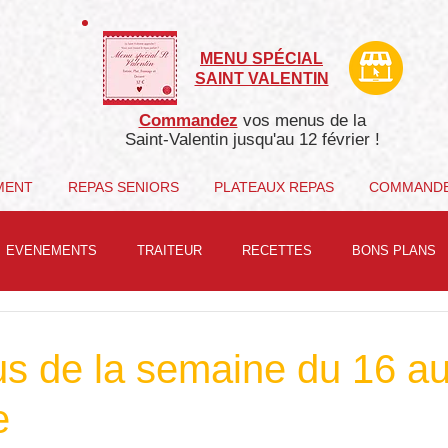
MENU SPÉCIAL
SAINT VALENTIN
Commandez
vos menus de la
Saint-Valentin j
usqu'au 12 février !
MENT
REPAS SENIORS
PLATEAUX REPAS
COMMAND
EVENEMENTS
TRAITEUR
RECETTES
BONS PLANS
s de la semaine du 16 a
e