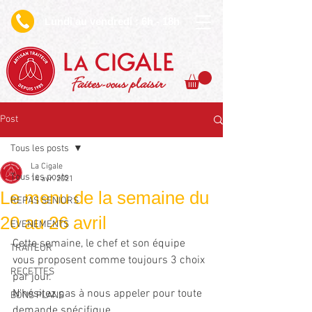
undi au vendredi : 6h - 18h
L
Faites-vous plaisir
Post
Tous les posts
La Cigale
Tous les posts
14 avr. 2021
Le menu de la semaine du
REPAS SENIORS
20 au 26 avril
EVENEMENTS
Cette semaine, le chef et son équipe 
TRAITEUR
vous proposent comme toujours 3 choix 
RECETTES
par jour. 
N'hésitez pas à nous appeler pour toute 
BONS PLANS
demande spécifique.