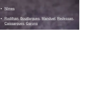
Nîmes
Rodilhan
,
Bouillargues
,
Manduel
,
Redessan
,
Caissargues
,
Garons
Vaunage
,
C
larensac
,
Caveirac
,
Langlade
,
Calvisson
,
Congénies
,
Aubais
Vergèze
,
Gallargues le Montueux
Bezouce
,
Marguerittes
,
Saint-Gervasy
,
Poulx
Milhaud
,
Bernis
,
Aubord
,
Générac
,
Beauvoisin
,
Vauvert
,
Uchaud
La Calmette
,
Saint-Genies-de-Malgoires
,
Saint-
Bauzély
,
Fons
,
Saint-Mamert-du-Gard
,
Parignargues