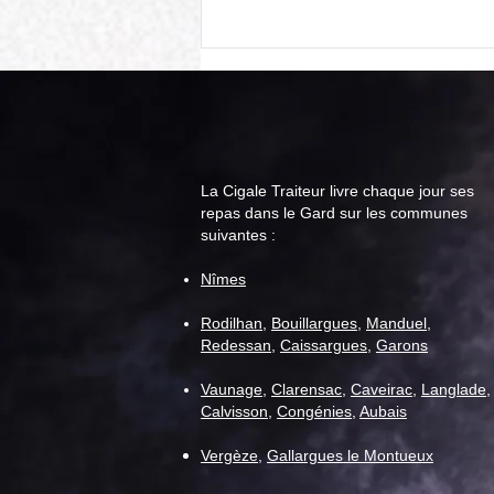
La Cigale Traiteur livre chaque jour ses
repas dans le Gard sur les communes
suivantes :
Cigale Traiteur : menu "repas
Nîmes
senior" pour la semaine du 11
août
Rodilhan
,
Bouillargues
,
Manduel
,
Redessan
,
Caissargues
,
Garons
Vaunage
,
C
larensac
,
Caveirac
,
Langlade
,
Calvisson
,
Congénies
,
Aubais
Vergèze
,
Gallargues le Montueux