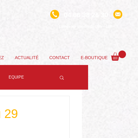
04 66 38 26 30
undi au vendredi : 6h - 18h
L
EZ
ACTUALITÉ
CONTACT
E-BOUTIQUE
EQUIPE
u 29