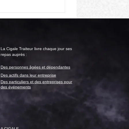
La Cigale Traiteur livre chaque jour ses
repas auprès :
Des personnes âgées et
dépendantes
le Traiteur : menu "repas
or" pour la semaine du 28
Des actifs dans leur entreprise
t
Des particuliers et des entreprises pour
des événements
LA CIGALE