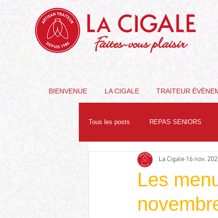
Faites-vous plaisir
BIENVENUE
LA CIGALE
TRAITEUR ÉVÈNE
Tous les posts
REPAS SENIORS
La Cigale
16 nov. 202
PARTENAIRES
NUTRITION
Les menu
novembr