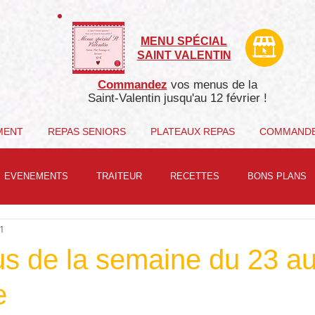
MENU SPÉCIAL
SAINT VALENTIN
Commandez
vos menus de la
Saint-Valentin j
usqu'au 12 février !
MENT
REPAS SENIORS
PLATEAUX REPAS
COMMAND
EVENEMENTS
TRAITEUR
RECETTES
BONS PLANS
1
s de la semaine du 23 a
e