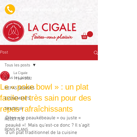
undi au vendredi : 6h - 18h
L
Faites-vous plaisir
Post
Tous les posts
La Cigale
Tous les posts
11 juin 2022
Le « poke bowl » : un plat
REPAS SENIORS
facile et très sain pour des
EVENEMENTS
repas rafraîchissants
TRAITEUR
Dites « le peaukébeaule » ou juste « 
RECETTES
peauké »!  Mais qu’est-ce donc ? Il s’agit 
BONS PLANS
d’un plat traditionnel de la cuisine 