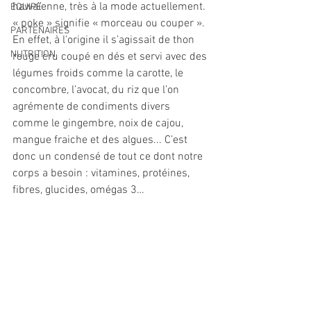
hawaïenne, très à la mode actuellement. 
EQUIPE
« poke » signifie « morceau ou couper ». 
PARTENAIRES
En effet, à l'origine il s’agissait de thon 
NUTRITION
rouge cru coupé en dés et servi avec des 
légumes froids comme la carotte, le 
concombre, l’avocat, du riz que l’on 
agrémente de condiments divers 
comme le gingembre, noix de cajou, 
mangue fraiche et des algues... C’est 
donc un condensé de tout ce dont notre 
corps a besoin : vitamines, protéines, 
fibres, glucides, omégas 3…