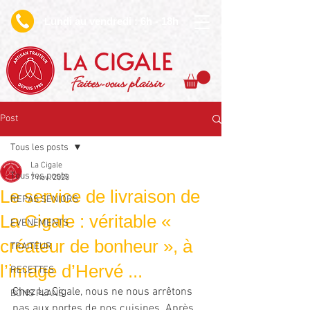
undi au vendredi : 6h - 18h
L
Faites-vous plaisir
Post
Tous les posts
La Cigale
Tous les posts
7 nov. 2020
Le service de livraison de
REPAS SENIORS
La Cigale : véritable «
EVENEMENTS
créateur de bonheur », à
TRAITEUR
l’image d’Hervé ...
RECETTES
Chez La Cigale, nous ne nous arrêtons 
BONS PLANS
pas aux portes de nos cuisines. Après 