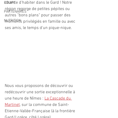
chance d'habiter dans le Gard ! Notre 
EQUIPE
région regorge de petites pépites ou 
PARTENAIRES
autres "bons plans" pour passer des 
NUTRITION
moments privilégiés en famille ou avec 
ses amis, le temps d'un pique-nique. 
Nous vous proposons de découvrir ou 
redécouvrir une sortie exceptionnelle à 
une heure de Nîmes : 
La Cascade du 
Martinet
, sur la commune de Saint-
Etienne-Vallée-Française (à la frontière 
Gard/Lozère, côté Lozère).