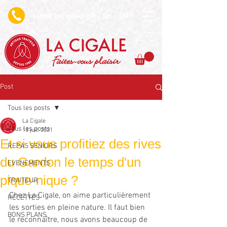
undi au vendredi : 6h - 18h
L
Faites-vous plaisir
Post
Tous les posts
La Cigale
Tous les posts
13 juil. 2021
Et si vous profitiez des rives
REPAS SENIORS
du Gardon le temps d'un
EVENEMENTS
pique-nique ?
TRAITEUR
Chez La Cigale, on aime particulièrement 
RECETTES
les sorties en pleine nature. Il faut bien 
BONS PLANS
le reconnaître, nous avons beaucoup de 