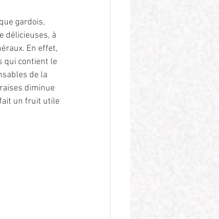
que gardois, 
 délicieuses, à 
raux. En effet, 
 qui contient le 
sables de la 
fraises diminue 
it un fruit utile 