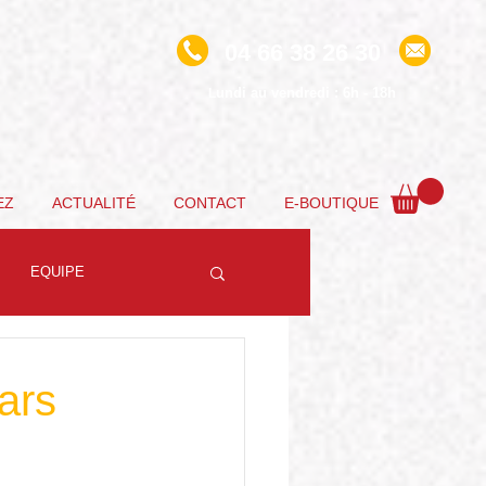
04 66 38 26 30
undi au vendredi : 6h - 18h
L
EZ
ACTUALITÉ
CONTACT
E-BOUTIQUE
EQUIPE
ars