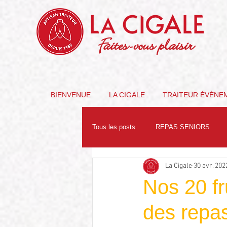
Faites-vous plaisir
BIENVENUE
LA CIGALE
TRAITEUR ÉVÈNE
Tous les posts
REPAS SENIORS
La Cigale
30 avr. 202
PARTENAIRES
NUTRITION
Nos 20 fr
des repas