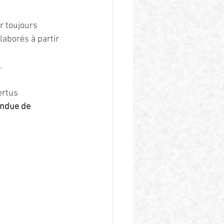
r toujours 
aborés à partir 
 
.
ertus 
fondue de 