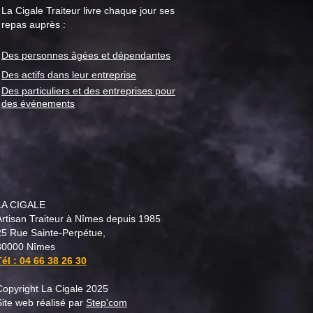
La Cigale Traiteur livre chaque jour ses
repas auprès :
Des personnes âgées et
dépendantes
é de porc à la provençale
toire et recette par La
Des actifs dans leur entreprise
e Traiteur
Des particuliers et des entreprises pour
des événements
LA CIGALE
Artisan Traiteur à Nîmes depuis 1985
25 Rue Sainte-Perpétue,
30000 Nîmes
Tél :
04 66 38 26 30
Copyright La Cigale 2025
Site web réalisé par
Step'com