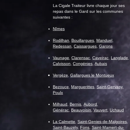
La Cigale Traiteur livre chaque jour ses
repas dans le Gard sur les communes
suivantes :
L'importance des protéines
Nîmes
dans nos repas pour les
seniors livrés à domicile
Rodilhan
,
Bouillargues
,
Manduel
,
Redessan
,
Caissargues
,
Garons
Vaunage
,
C
larensac
,
Caveirac
,
Langlade
,
Calvisson
,
Congénies
,
Aubais
Vergèze
,
Gallargues le Montueux
Bezouce
,
Marguerittes
,
Saint-Gervasy
,
Poulx
Milhaud
,
Bernis
,
Aubord
,
Générac
,
Beauvoisin
,
Vauvert
,
Uchaud
La Calmette
,
Saint-Genies-de-Malgoires
,
Saint-Bauzély
,
Fons
,
Saint-Mamert-du-