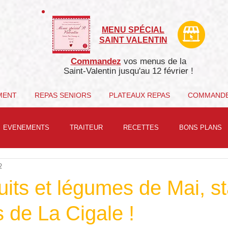
MENU SPÉCIAL
SAINT VALENTIN
Commandez
vos menus de la
Saint-Valentin j
usqu'au 12 février !
MENT
REPAS SENIORS
PLATEAUX REPAS
COMMAND
EVENEMENTS
TRAITEUR
RECETTES
BONS PLANS
2
uits et légumes de Mai, st
 de La Cigale !