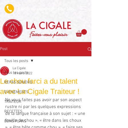
undi au vendredi : 6h - 18h
L
Faites-vous plaisir
Post
Tous les posts
La Cigale
Tous les posts
18 mars 2022
Le chou farci a du talent
REPAS SENIORS
avec La Cigale Traiteur !
EVENEMENTS
Ne vous faites pas avoir par son aspect 
TRAITEUR
rustre ni par les quelques expressions 
RECETTES
de la langue française à son sujet : « une 
feuille de chou », « être dans les choux 
BONS PLANS
», « être bête comme chou », « faire ses 