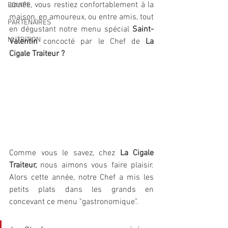
année, vous restiez confortablement à la 
EQUIPE
maison, en amoureux, ou entre amis, tout 
PARTENAIRES
en dégustant notre menu spécial 
Saint-
NUTRITION
Valentin
 concocté par le Chef de 
La 
Cigale Traiteur ?
Comme vous le savez, chez 
La Cigale 
Traiteur, 
nous aimons vous faire plaisir. 
Alors cette année, notre Chef a mis les 
petits plats dans les grands en 
concevant ce menu "gastronomique".