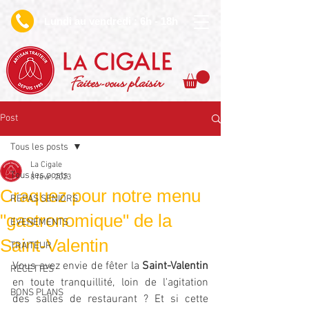
undi au vendredi : 6h - 18h
L
Faites-vous plaisir
Post
Tous les posts
La Cigale
Tous les posts
8 févr. 2023
Craquez pour notre menu
REPAS SENIORS
"gastronomique" de la
EVENEMENTS
Saint-Valentin
TRAITEUR
Vous avez envie de fêter la 
Saint-Valentin
RECETTES
en toute tranquillité, loin de l'agitation 
BONS PLANS
des salles de restaurant ? Et si cette 