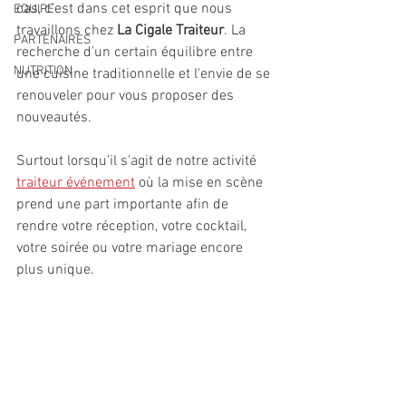
cas, c'est dans cet esprit que nous 
EQUIPE
travaillons chez 
La Cigale Traiteur
. La 
PARTENAIRES
recherche d'un certain équilibre entre 
NUTRITION
une cuisine traditionnelle et l'envie de se 
renouveler pour vous proposer des 
nouveautés.
Surtout lorsqu'il s'agit de notre activité 
traiteur événement
 où la mise en scène 
prend une part importante afin de 
rendre votre réception, votre cocktail, 
votre soirée ou votre mariage encore 
plus unique.