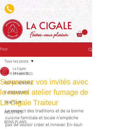
undi au vendredi : 6h - 18h
L
Faites-vous plaisir
Post
Tous les posts
La Cigale
Tous les posts
29 mars 2023
Surprenez vos invités avec
REPAS SENIORS
le nouvel atelier fumage de
EVENEMENTS
La Cigale Traiteur
TRAITEUR
Le respect des traditions et de la bonne 
RECETTES
cuisine familiale et locale n'empêche 
BONS PLANS
pas de vouloir créer et innover. En-tout-