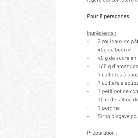
légère qui comblera t
Pour 8 personnes
Ingrédients :
-       2 rouleaux de pâ
-       40g de beurre
-       40 g de sucre e
-       160 g d’amand
-       3 cuillères à 
-       1 cuillère à so
-       1 petit pot de
-       10 cl de lait ou d
-       1 pomme
-       Sirop d’agave p
Préparation :