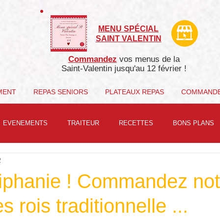
MENU SPÉCIAL
SAINT VALENTIN
Commandez
vos menus de la
Saint-Valentin j
usqu'au 12 février !
MENT
REPAS SENIORS
PLATEAUX REPAS
COMMAND
EVENEMENTS
TRAITEUR
RECETTES
BONS PLANS
2
épiphanie ! Commandez not
s rois traditionnelle ...