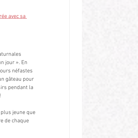
rée avec sa 
aturnales 
 jour ». En 
jours néfastes 
un gâteau pour 
sirs pendant la 
!
e plus jeune que 
ire de chaque 