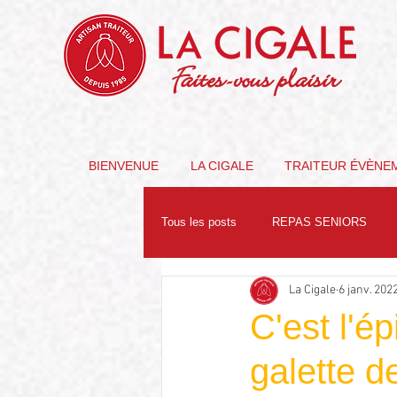
Faites-vous plaisir
BIENVENUE
LA CIGALE
TRAITEUR ÉVÈNE
Tous les posts
REPAS SENIORS
La Cigale
6 janv. 202
PARTENAIRES
NUTRITION
C'est l'
galette de