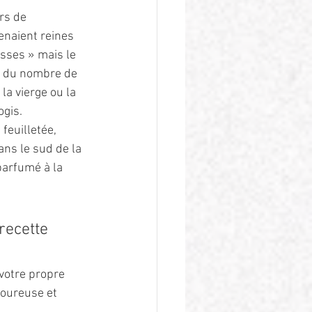
rs de 
enaient reines 
sses » mais le 
on du nombre de 
la vierge ou la 
gis. 
feuilletée, 
ns le sud de la 
arfumé à la 
recette 
votre propre 
voureuse et 