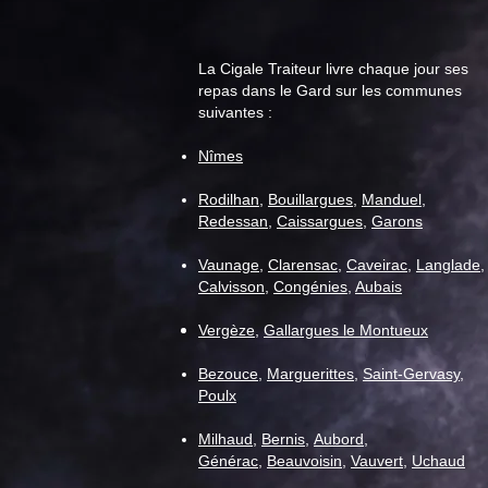
La Cigale Traiteur livre chaque jour ses
repas dans le Gard sur les communes
suivantes :
La Cigale dévoile sa nouvelle
Nîmes
carte traiteur événementiel à
Nîmes
Rodilhan
,
Bouillargues
,
Manduel
,
Redessan
,
Caissargues
,
Garons
Vaunage
,
C
larensac
,
Caveirac
,
Langlade
,
Calvisson
,
Congénies
,
Aubais
Vergèze
,
Gallargues le Montueux
Bezouce
,
Marguerittes
,
Saint-Gervasy
,
Poulx
Milhaud
,
Bernis
,
Aubord
,
Générac
,
Beauvoisin
,
Vauvert
,
Uchaud