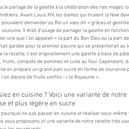
a le partage de la galette à la célébration des rois mages lo
hrétiens. Avant Louis XIV, les dames qui tiraient la fève dev
t pouvaient demander au Roi un vœu dit « grâces et gentille
te coutume. Il était d’usage de partager la galette en foncti
ter une que l’on appelait « la part du Bon Dieu ou la part de 
tait gardée pour le premier pauvre qui se présenterait au lo
la recette, c’est originellement une galette à base de pâte 
, fruits, compote de pommes et cuite au four. Cependant, da
nie on prépare un grand pain sucré en forme de couronne p
 l’on décore de fruits confits : « le Royaume ».
siez en cuisine ? Voici une variante de notre 
se et plus légère en sucre
,  pourquoi ne pas passer en cuisine et réaliser vous-même 
us vous proposons ici une variante de notre recette très sa