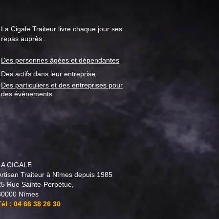
La Cigale Traiteur livre chaque jour ses
repas auprès :
Des personnes âgées et
dépendantes
iration provençale au
 de La Cigale Traiteur
Des actifs dans leur entreprise
Des particuliers et des entreprises pour
des événements
LA CIGALE
Artisan Traiteur à Nîmes depuis 1985
25 Rue Sainte-Perpétue,
30000 Nîmes
Tél :
04 66 38 26 30