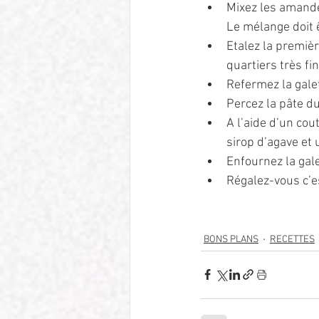
Mixez les amandes
Le mélange doit 
Etalez la premiè
quartiers très fi
Refermez la galet
Percez la pâte du
A l’aide d’un cou
sirop d’agave et 
Enfournez la gal
Régalez-vous c’es
BONS PLANS
RECETTES