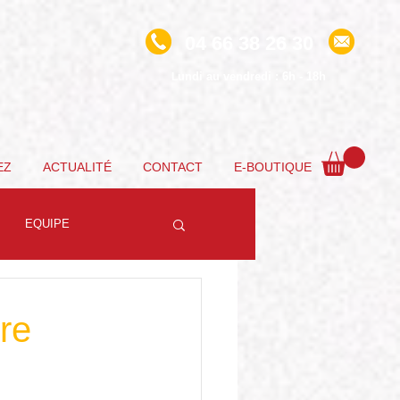
04 66 38 26 30
undi au vendredi : 6h - 18h
L
EZ
ACTUALITÉ
CONTACT
E-BOUTIQUE
EQUIPE
re