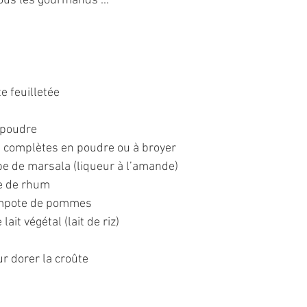
ous les gourmands ...
te feuilletée
n poudre
es complètes en poudre ou à broyer
soupe de marsala (liqueur à l’amande)
upe de rhum
 compote de pommes
e lait végétal (lait de riz)
our dorer la croûte