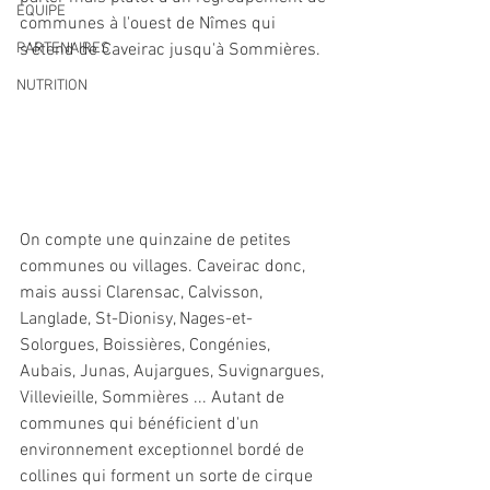
EQUIPE
communes à l'ouest de Nîmes qui 
PARTENAIRES
s'étend de Caveirac jusqu'à Sommières. 
NUTRITION
On compte une quinzaine de petites 
communes ou villages. Caveirac donc, 
mais aussi Clarensac, Calvisson, 
Langlade, St-Dionisy, Nages-et-
Solorgues, Boissières, Congénies, 
Aubais, Junas, Aujargues, Suvignargues, 
Villevieille, Sommières ... Autant de 
communes qui bénéficient d'un 
environnement exceptionnel bordé de 
collines qui forment un sorte de cirque 