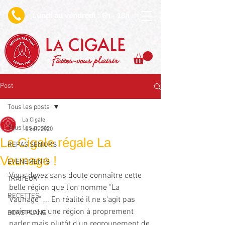
undi au vendredi : 6h - 18h
L
Faites-vous plaisir
Post
Tous les posts
La Cigale
Tous les posts
16 oct. 2020
La Cigale régale La
REPAS SENIORS
Vaunage !
EVENEMENTS
Vous devez sans doute connaître cette 
TRAITEUR
belle région que l'on nomme "La 
RECETTES
Vaunage" ... En réalité il ne s'agit pas 
vraiment d'une région à proprement 
BONS PLANS
parler mais plutôt d'un regroupement de 